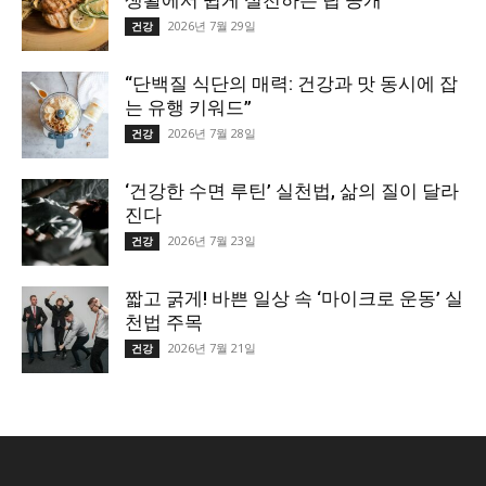
생활에서 쉽게 실천하는 팁 공개”
2026년 7월 29일
건강
“단백질 식단의 매력: 건강과 맛 동시에 잡
는 유행 키워드”
2026년 7월 28일
건강
‘건강한 수면 루틴’ 실천법, 삶의 질이 달라
진다
2026년 7월 23일
건강
짧고 굵게! 바쁜 일상 속 ‘마이크로 운동’ 실
천법 주목
2026년 7월 21일
건강