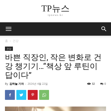
TP뉴스
tpnews.kr
홈
건강
건강
바쁜 직장인, 작은 변화로 건
강 챙기기…“책상 앞 루틴이
답이다”
By
김하늘 기자
-
2026년 4월 22일
32
0