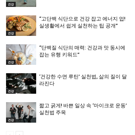
건강
“고단백 식단으로 건강 잡고 에너지 업!
실생활에서 쉽게 실천하는 팁 공개”
건강
“단백질 식단의 매력: 건강과 맛 동시에
잡는 유행 키워드”
건강
‘건강한 수면 루틴’ 실천법, 삶의 질이 달
라진다
건강
짧고 굵게! 바쁜 일상 속 ‘마이크로 운동’
실천법 주목
건강