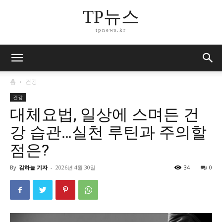
TP뉴스
tpnews.kr
홈
건강
건강
대체요법, 일상에 스며든 건
강 습관…실천 루틴과 주의할
점은?
By
김하늘 기자
-
2026년 4월 30일
34
0