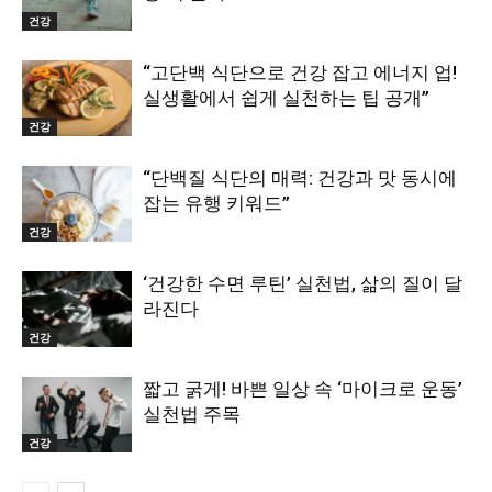
건강
“고단백 식단으로 건강 잡고 에너지 업!
실생활에서 쉽게 실천하는 팁 공개”
건강
“단백질 식단의 매력: 건강과 맛 동시에
잡는 유행 키워드”
건강
‘건강한 수면 루틴’ 실천법, 삶의 질이 달
라진다
건강
짧고 굵게! 바쁜 일상 속 ‘마이크로 운동’
실천법 주목
건강