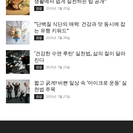
생활에서 쉽게 실천하는 팁 공개”
2026년 7월 29일
건강
“단백질 식단의 매력: 건강과 맛 동시에 잡
는 유행 키워드”
2026년 7월 28일
건강
‘건강한 수면 루틴’ 실천법, 삶의 질이 달라
진다
2026년 7월 23일
건강
짧고 굵게! 바쁜 일상 속 ‘마이크로 운동’ 실
천법 주목
2026년 7월 21일
건강