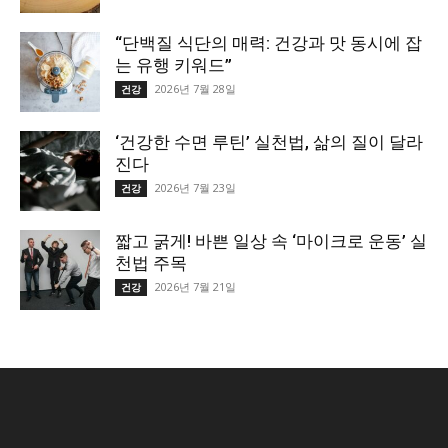
“단백질 식단의 매력: 건강과 맛 동시에 잡
는 유행 키워드”
2026년 7월 28일
건강
‘건강한 수면 루틴’ 실천법, 삶의 질이 달라
진다
2026년 7월 23일
건강
짧고 굵게! 바쁜 일상 속 ‘마이크로 운동’ 실
천법 주목
2026년 7월 21일
건강