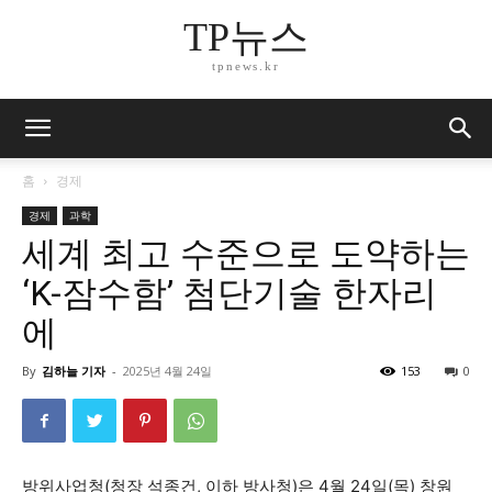
TP뉴스
tpnews.kr
홈
경제
경제
과학
세계 최고 수준으로 도약하는
‘K-잠수함’ 첨단기술 한자리
에
By
김하늘 기자
-
2025년 4월 24일
153
0
방위사업청(청장 석종건, 이하 방사청)은 4월 24일(목) 창원