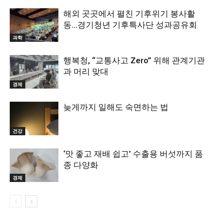
해외 곳곳에서 펼친 기후위기 봉사활
동…경기청년 기후특사단 성과공유회
과학
행복청, “교통사고 Zero” 위해 관계기관
과 머리 맞대
경제
늦게까지 일해도 숙면하는 법
건강
‘맛 좋고 재배 쉽고’ 수출용 버섯까지 품
종 다양화
경제