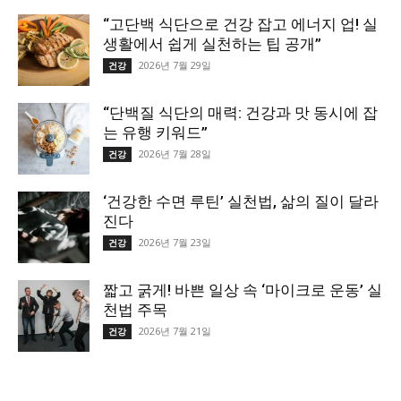
“고단백 식단으로 건강 잡고 에너지 업! 실
생활에서 쉽게 실천하는 팁 공개”
2026년 7월 29일
건강
“단백질 식단의 매력: 건강과 맛 동시에 잡
는 유행 키워드”
2026년 7월 28일
건강
‘건강한 수면 루틴’ 실천법, 삶의 질이 달라
진다
2026년 7월 23일
건강
짧고 굵게! 바쁜 일상 속 ‘마이크로 운동’ 실
천법 주목
2026년 7월 21일
건강