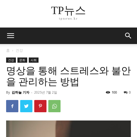
TP뉴스
tpnews.kr
홈
건강
건강
문화
사회
명상을 통해 스트레스와 불안
을 관리하는 방법
By
김하늘 기자
-
2025년 7월 2일
100
0