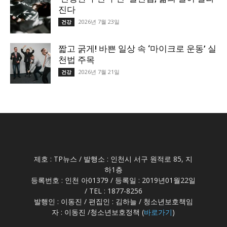
진다
2026년 7월 23일
건강
짧고 굵게! 바쁜 일상 속 ‘마이크로 운동’ 실
천법 주목
2026년 7월 21일
건강
제호 : TP뉴스 / 발행소 : 인천시 서구 원적로 85, 지
하1층
등록번호 : 인천 아01379 / 등록일 : 2019년01월22일
/ TEL : 1877-8256
발행인 : 이동진 / 편집인 : 김하늘 / 청소년보호책임
자 : 이동진 /청소년보호정책 (
바로가기
)