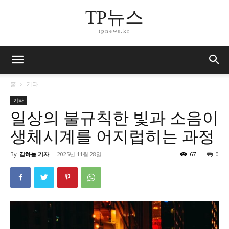
TP뉴스
tpnews.kr
홈
기타
기타
일상의 불규칙한 빛과 소음이
생체시계를 어지럽히는 과정
By
김하늘 기자
-
2025년 11월 28일
67
0