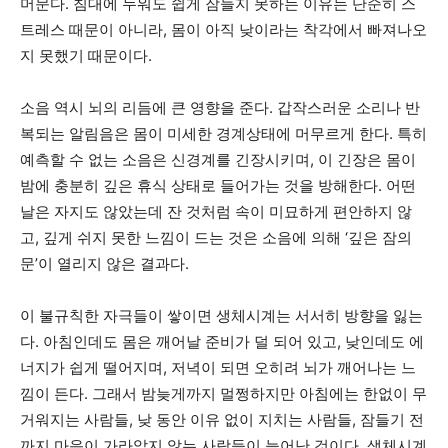
머문다. 침대에 누워도 쉽게 잠들지 못하는 이유는 단순히 스
트레스 때문이 아니라, 몸이 아직 낮이라는 착각에서 빠져나오
지 못했기 때문이다.
소음 역시 뇌의 리듬에 큰 영향을 준다. 갑작스러운 소리나 반
복되는 알림음은 몸이 미세한 경계상태에 머무르게 한다. 특히
예측할 수 없는 소음은 신경계를 긴장시키며, 이 긴장은 몸이
밤에 충분히 깊은 휴식 상태로 들어가는 것을 방해한다. 어떤
날은 자지도 않았는데 잔 것처럼 속이 미묘하게 편안하지 않
고, 깊게 쉬지 못한 느낌이 드는 것은 소음에 의해 ‘깊은 잠의
문’이 열리지 않은 결과다.
이 불규칙한 자극들이 쌓이면 생체시계는 서서히 방향을 잃는
다. 아침인데도 몸은 깨어날 준비가 덜 되어 있고, 낮인데도 에
너지가 쉽게 떨어지며, 저녁이 되면 오히려 뇌가 깨어나는 느
낌이 든다. 그래서 밤늦게까지 멀쩡하지만 아침에는 한없이 무
거워지는 사람들, 낮 동안 이유 없이 지치는 사람들, 잠들기 전
까지 마음이 가라앉지 않는 사람들이 늘어난 것이다. 생체시계