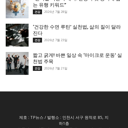
는 유행 키워드”
2026년 7월 28일
건강
‘건강한 수면 루틴’ 실천법, 삶의 질이 달라
진다
2026년 7월 23일
건강
짧고 굵게! 바쁜 일상 속 ‘마이크로 운동’ 실
천법 주목
2026년 7월 21일
건강
제호 : TP뉴스 / 발행소 : 인천시 서구 원적로 85, 지
하1층